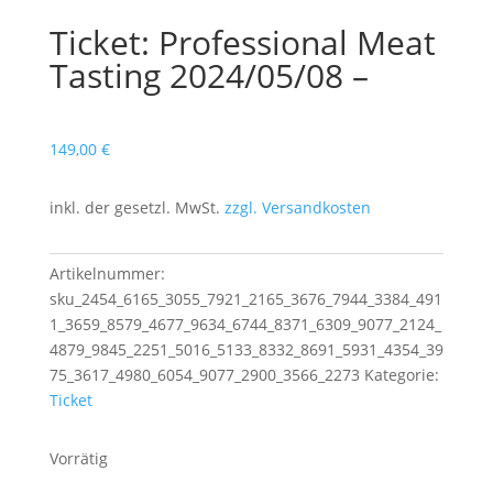
Ticket: Professional Meat
Tasting 2024/05/08 –
149,00
€
inkl. der gesetzl. MwSt.
zzgl. Versandkosten
Artikelnummer:
sku_2454_6165_3055_7921_2165_3676_7944_3384_491
1_3659_8579_4677_9634_6744_8371_6309_9077_2124_
4879_9845_2251_5016_5133_8332_8691_5931_4354_39
75_3617_4980_6054_9077_2900_3566_2273
Kategorie:
Ticket
Vorrätig