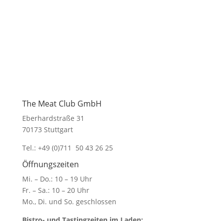
Fr. – Sa.: 10 – 20 Uhr
Mo., Di. und So. geschlossen
Bistro- und Tastingzeiten im Laden:
Mi. – Do.: 12 – 19 Uhr*
Fr. – Sa.: 12 – 21:30 Uhr*
Mo., Di. und So. geschlossen
*Letzte Bestellung immer eine Stunde vor
Ladenschluss
The Meat Club GmbH
Eberhardstraße 31
70173 Stuttgart
Tel.: +49 (0)711 50 43 26 25
Öffnungszeiten
Mi. – Do.: 10 – 19 Uhr
Fr. – Sa.: 10 – 20 Uhr
Mo., Di. und So. geschlossen
Bistro- und Tastingzeiten im Laden: