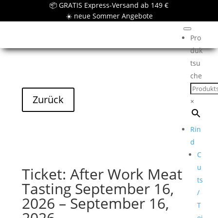
📦 GRATIS Express-Versand ab 149 €
☀️ neue Sommer Angebote
Pro
duk
tsu
che
×
Rin
d
C
u
Ticket: After Work Meat
ts
Tasting September 16,
/
2026 – September 16,
T
2026
ei