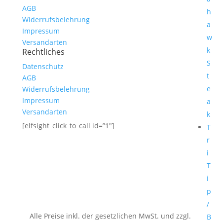
AGB
h
Widerrufsbelehrung
a
Impressum
w
Versandarten
k
Rechtliches
S
Datenschutz
t
AGB
e
Widerrufsbelehrung
Impressum
a
Versandarten
k
[elfsight_click_to_call id=”1″]
T
r
i
T
i
p
/
Alle Preise inkl. der gesetzlichen MwSt.
und zzgl.
B