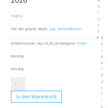
ls
t
74,90
€
ü
c
inkl. der gesetzl. MwSt.
zzgl. Versandkosten
k
B
Artikelnummer:
sku_16_09_26
Kategorie:
Ticket
u
r
Vorrätig
g
e
Vorrätig
r
P
Ticket:
a
After
t
Work
t
In den Warenkorb
Meat
i
Tasting
e
September