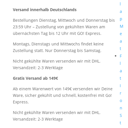
l
Versand innerhalb Deutschlands
a
p
Bestellungen Dienstag, Mittwoch und Donnerstag bis
M
23:59 Uhr – Zustellung von gekühlten Waren am
übernächsten Tag bis 12 Uhr mit GO! Express.
e
a
Montags, Dienstags und Mittwochs findet keine
t
Zustellung statt. Nur Donnerstag bis Samstag.
F
Nicht gekühlte Waren versenden wir mit DHL.
l
Versandzeit: 2-3 Werktage
a
Gratis Versand ab 149€
t
I
Ab einem Warenwert von 149€ versenden wir Deine
r
Ware, sicher gekühlt und schnell, kostenfrei mit Go!
o
Express.
n
Nicht gekühlte Waren versenden wir mit DHL.
S
Versandzeit: 2-3 Werktage
t