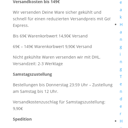
Versandkosten bis 149€
e
a
Wir versenden Deine Ware sicher gekühlt und
k
schnell für einen reduzierten Versandpreis mit Go!
H
Express.
a
Bis 69€ Warenkorbwert 14,90€ Versand
n
69€ – 149€ Warenkorbwert 9,90€ Versand
g
i
Nicht gekühlte Waren versenden wir mit DHL.
n
Versandzeit: 2-3 Werktage
g
Samstagszustellung
T
e
Bestellungen bis Donnerstag 23:59 Uhr – Zustellung
am Samstag bis 12 Uhr.
n
d
Versandkostenzuschlag für Samstagszustellung:
e
9,90€
r
Spedition
H