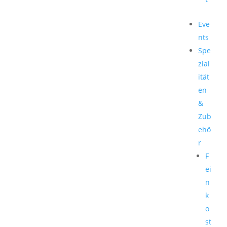
Eve
nts
Spe
zial
ität
en
&
Zub
ehö
r
F
ei
n
k
o
st