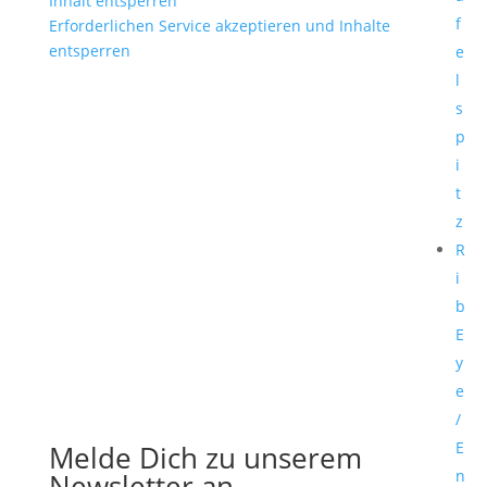
Inhalt entsperren
f
Erforderlichen Service akzeptieren und Inhalte
entsperren
e
l
s
p
i
t
z
R
i
b
E
y
e
/
E
Melde Dich zu unserem
n
Newsletter an.