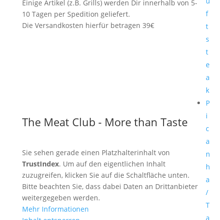
ü
Einige Artikel (z.B. Grills) werden Dir innerhalb von 5-
f
10 Tagen per Spedition geliefert.
Die Versandkosten hierfür betragen 39€
t
s
t
e
a
k
P
i
The Meat Club - More than Taste
c
a
Sie sehen gerade einen Platzhalterinhalt von
n
TrustIndex
. Um auf den eigentlichen Inhalt
h
zuzugreifen, klicken Sie auf die Schaltfläche unten.
a
Bitte beachten Sie, dass dabei Daten an Drittanbieter
/
weitergegeben werden.
T
Mehr Informationen
a