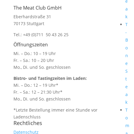
e
Ladenschluss
The Meat Club GmbH
a
Eberhardstraße 31
k
70173 Stuttgart
T
-
Tel.: +49 (0)711 50 43 26 25
B
Öffnungszeiten
o
Mi. – Do.: 10 – 19 Uhr
n
Fr. – Sa.: 10 – 20 Uhr
e
Mo., Di. und So. geschlossen
S
Bistro- und Tastingzeiten im Laden:
t
Mi. – Do.: 12 – 19 Uhr*
e
Fr. – Sa.: 12 – 21:30 Uhr*
a
Mo., Di. und So. geschlossen
k
*Letzte Bestellung immer eine Stunde vor
T
Ladenschluss
o
Rechtliches
m
Datenschutz
a