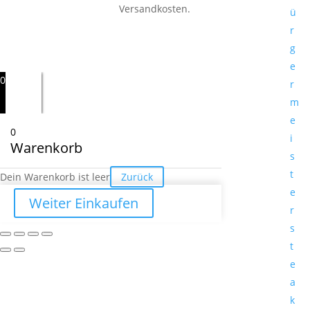
Versandkosten.
ü
r
g
e
0
r
m
e
0
i
Warenkorb
s
t
Dein Warenkorb ist leer
Zurück
e
Weiter Einkaufen
r
s
t
e
a
k