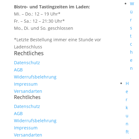
W
Bistro- und Tastingzeiten im Laden:
ü
Mi. – Do.: 12 – 19 Uhr*
r
Fr. – Sa.: 12 – 21:30 Uhr*
s
Mo., Di. und So. geschlossen
t
*Letzte Bestellung immer eine Stunde vor
c
Ladenschluss
h
Rechtliches
e
Datenschutz
n
AGB
Widerrufsbelehrung
H
Impressum
Versandarten
e
Rechtliches
r
Datenschutz
k
AGB
u
Widerrufsbelehrung
n
Impressum
ft
Versandarten