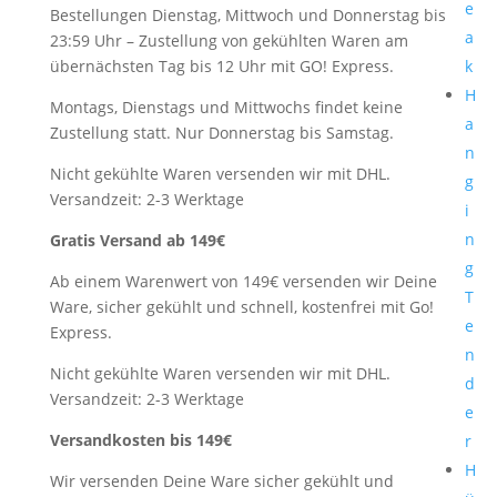
e
Bestellungen Dienstag, Mittwoch und Donnerstag bis
a
23:59 Uhr – Zustellung von gekühlten Waren am
übernächsten Tag bis 12 Uhr mit GO! Express.
k
H
Montags, Dienstags und Mittwochs findet keine
a
Zustellung statt. Nur Donnerstag bis Samstag.
n
Nicht gekühlte Waren versenden wir mit DHL.
g
Versandzeit: 2-3 Werktage
i
n
Gratis Versand ab 149€
g
Ab einem Warenwert von 149€ versenden wir Deine
T
Ware, sicher gekühlt und schnell, kostenfrei mit Go!
e
Express.
n
Nicht gekühlte Waren versenden wir mit DHL.
d
Versandzeit: 2-3 Werktage
e
Versandkosten bis 149€
r
H
Wir versenden Deine Ware sicher gekühlt und