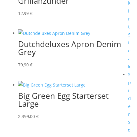
Grillanzünder
k
i
12,99
€
r
t
S
Dutchdeluxes Apron Denim
t
Grey
e
a
79,90
€
k
S
p
i
Big Green Egg Starterset
d
Large
e
r
2.399,00
€
S
t