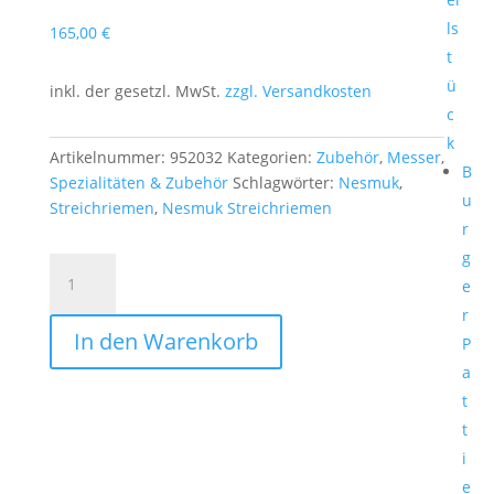
ls
165,00
€
t
ü
inkl. der gesetzl. MwSt.
zzgl. Versandkosten
c
k
Artikelnummer:
952032
Kategorien:
Zubehör
,
Messer
,
B
Spezialitäten & Zubehör
Schlagwörter:
Nesmuk
,
u
Streichriemen
,
Nesmuk Streichriemen
r
g
Nesmuk
e
Streichriemen
r
Menge
In den Warenkorb
P
a
t
t
i
e