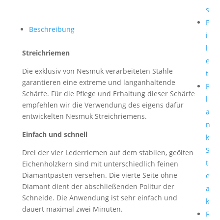
s
F
Beschreibung
i
l
Streichriemen
e
Die exklusiv von Nesmuk verarbeiteten Stähle
t
garantieren eine extreme und langanhaltende
F
Schärfe. Für die Pflege und Erhaltung dieser Schärfe
l
empfehlen wir die Verwendung des eigens dafür
a
entwickelten Nesmuk Streichriemens.
n
Einfach und schnell
k
S
Drei der vier Lederriemen auf dem stabilen, geölten
t
Eichenholzkern sind mit unterschiedlich feinen
Diamantpasten versehen. Die vierte Seite ohne
e
Diamant dient der abschließenden Politur der
a
Schneide. Die Anwendung ist sehr einfach und
k
dauert maximal zwei Minuten.
F