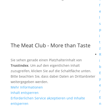
f
e
l
s
p
i
t
The Meat Club - More than Taste
z
R
Sie sehen gerade einen Platzhalterinhalt von
i
TrustIndex
. Um auf den eigentlichen Inhalt
b
zuzugreifen, klicken Sie auf die Schaltfläche unten.
E
Bitte beachten Sie, dass dabei Daten an Drittanbieter
y
weitergegeben werden.
e
Mehr Informationen
/
Inhalt entsperren
E
Erforderlichen Service akzeptieren und Inhalte
entsperren
n