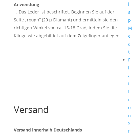
l
Anwendung
Das Leder ist beschriftet. Beginnen Sie auf der
a
Seite „rough“ (20 μ Diamant) und ermitteln sie den
p
richtigen Winkel von ca. 15-18 Grad, indem Sie die
M
Klinge wie abgebildet auf dem Zeigefinger auflegen.
e
a
t
F
l
a
t
I
r
Versand
o
n
S
Versand innerhalb Deutschlands
t