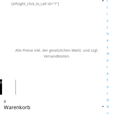
I
[elfsight_click_to_call id=”1″]
r
i
s
c
h
e
s
Alle Preise inkl. der gesetzlichen MwSt.
und zzgl.
H
Versandkosten.
e
r
e
f
0
o
r
d
0
Warenkorb
A
u