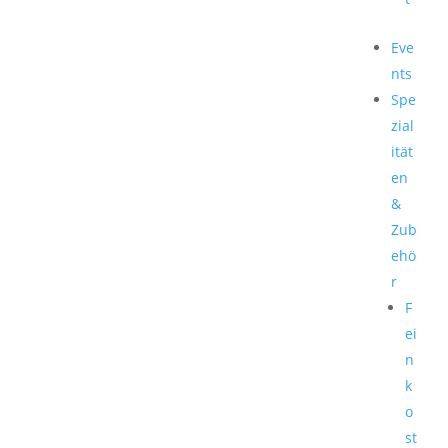
Eve
nts
Spe
zial
ität
en
&
Zub
ehö
r
F
ei
n
k
o
st