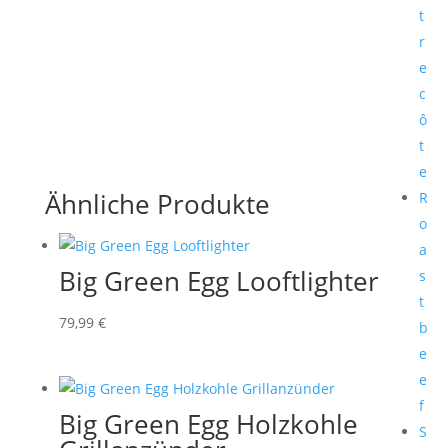
t
r
e
c
ô
t
e
Ähnliche Produkte
R
o
a
Big Green Egg Looftlighter
s
t
79,99
€
b
e
e
f
Big Green Egg Holzkohle
S