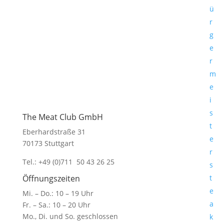
Mi. – Do.: 10 – 19 Uhr
ü
Fr. – Sa.: 10 – 20 Uhr
r
Mo., Di. und So. geschlossen
g
Bistro- und Tastingzeiten im Laden:
e
Mi. – Do.: 12 – 19 Uhr*
r
Fr. – Sa.: 12 – 21:30 Uhr*
m
Mo., Di. und So. geschlossen
e
*Letzte Bestellung immer eine Stunde vor
i
Ladenschluss
s
The Meat Club GmbH
t
Eberhardstraße 31
e
70173 Stuttgart
r
Tel.: +49 (0)711 50 43 26 25
s
t
Öffnungszeiten
e
Mi. – Do.: 10 – 19 Uhr
a
Fr. – Sa.: 10 – 20 Uhr
Mo., Di. und So. geschlossen
k