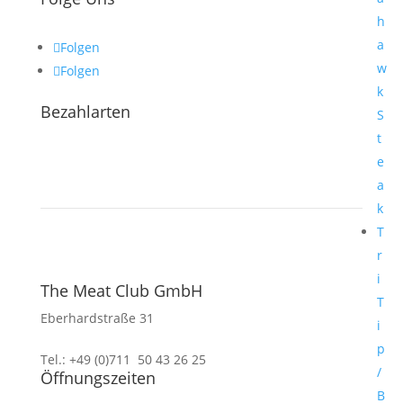
h
a
Folgen
w
Folgen
k
Bezahlarten
S
t
e
a
k
T
r
i
The Meat Club GmbH
T
Eberhardstraße 31
i
70173 Stuttgart
p
Tel.: +49 (0)711 50 43 26 25
/
Öffnungszeiten
B