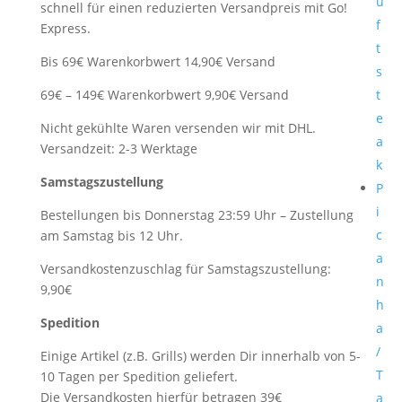
ü
schnell für einen reduzierten Versandpreis mit Go!
f
Express.
t
Bis 69€ Warenkorbwert 14,90€ Versand
s
69€ – 149€ Warenkorbwert 9,90€ Versand
t
e
Nicht gekühlte Waren versenden wir mit DHL.
a
Versandzeit: 2-3 Werktage
k
Samstagszustellung
P
i
Bestellungen bis Donnerstag 23:59 Uhr – Zustellung
c
am Samstag bis 12 Uhr.
a
Versandkostenzuschlag für Samstagszustellung:
n
9,90€
h
Spedition
a
/
Einige Artikel (z.B. Grills) werden Dir innerhalb von 5-
T
10 Tagen per Spedition geliefert.
Die Versandkosten hierfür betragen 39€
a