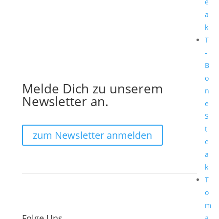
e
a
k
T
-
B
o
Melde Dich zu unserem
n
Newsletter an.
e
S
t
zum Newsletter anmelden
e
a
k
T
o
m
Folge Uns
a