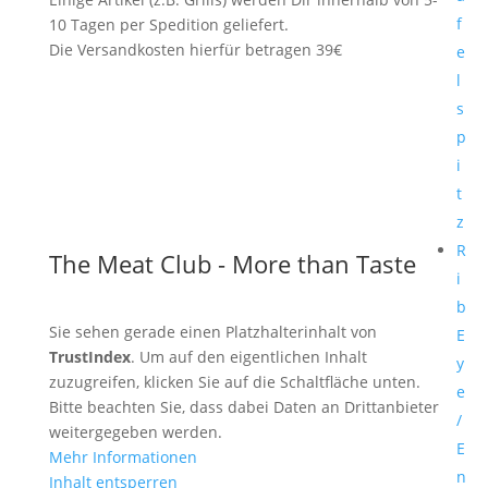
f
10 Tagen per Spedition geliefert.
Die Versandkosten hierfür betragen 39€
e
l
s
p
i
t
z
R
The Meat Club - More than Taste
i
b
Sie sehen gerade einen Platzhalterinhalt von
E
TrustIndex
. Um auf den eigentlichen Inhalt
y
zuzugreifen, klicken Sie auf die Schaltfläche unten.
e
Bitte beachten Sie, dass dabei Daten an Drittanbieter
/
weitergegeben werden.
E
Mehr Informationen
n
Inhalt entsperren