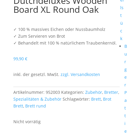
Dutchdeluxes Wooden
Board XL Round Oak
ls
t
ü
✓
100 % massives Eichen oder Nussbaumholz
c
✓ Z
um Servieren von Brot
k
✓ Behandelt mit 100 % natürlichem Traubenkernöl.
B
u
99,90
€
r
g
inkl. der gesetzl. MwSt.
zzgl. Versandkosten
e
r
Artikelnummer:
952003
Kategorien:
Zubehör
,
Bretter
,
P
Spezialitäten & Zubehör
Schlagwörter:
Brett
,
Brot
a
Brett
,
Brett rund
t
t
Nicht vorrätig
i
e