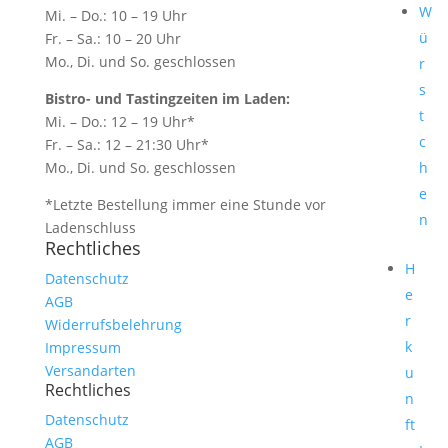
W
Mi. – Do.: 10 – 19 Uhr
ü
Fr. – Sa.: 10 – 20 Uhr
Mo., Di. und So. geschlossen
r
s
Bistro- und Tastingzeiten im Laden:
t
Mi. – Do.: 12 – 19 Uhr*
c
Fr. – Sa.: 12 – 21:30 Uhr*
h
Mo., Di. und So. geschlossen
e
*Letzte Bestellung immer eine Stunde vor
n
Ladenschluss
Rechtliches
H
Datenschutz
e
AGB
r
Widerrufsbelehrung
k
Impressum
Versandarten
u
Rechtliches
n
Datenschutz
ft
AGB