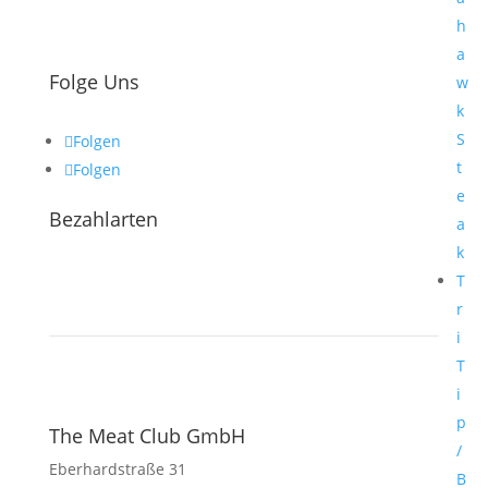
h
a
Folge Uns
w
k
S
Folgen
t
Folgen
e
Bezahlarten
a
k
T
r
i
T
i
p
The Meat Club GmbH
/
Eberhardstraße 31
B