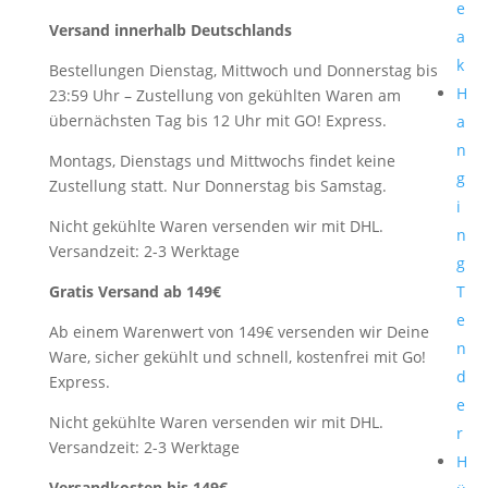
e
Versand innerhalb Deutschlands
a
k
Bestellungen Dienstag, Mittwoch und Donnerstag bis
H
23:59 Uhr – Zustellung von gekühlten Waren am
übernächsten Tag bis 12 Uhr mit GO! Express.
a
n
Montags, Dienstags und Mittwochs findet keine
g
Zustellung statt. Nur Donnerstag bis Samstag.
i
Nicht gekühlte Waren versenden wir mit DHL.
n
Versandzeit: 2-3 Werktage
g
Gratis Versand ab 149€
T
e
Ab einem Warenwert von 149€ versenden wir Deine
n
Ware, sicher gekühlt und schnell, kostenfrei mit Go!
d
Express.
e
Nicht gekühlte Waren versenden wir mit DHL.
r
Versandzeit: 2-3 Werktage
H
Versandkosten bis 149€