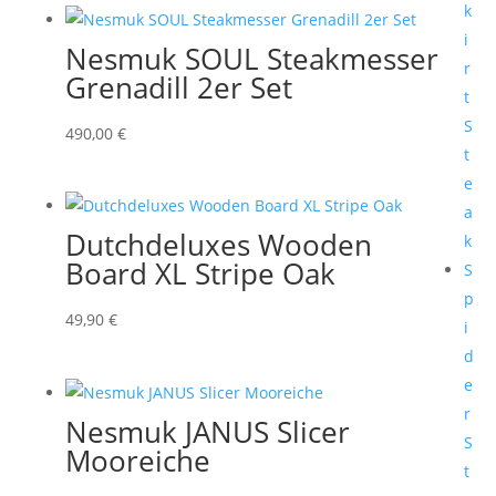
k
i
Nesmuk SOUL Steakmesser
r
Grenadill 2er Set
t
S
490,00
€
t
e
a
Dutchdeluxes Wooden
k
Board XL Stripe Oak
S
p
49,90
€
i
d
e
r
Nesmuk JANUS Slicer
S
Mooreiche
t