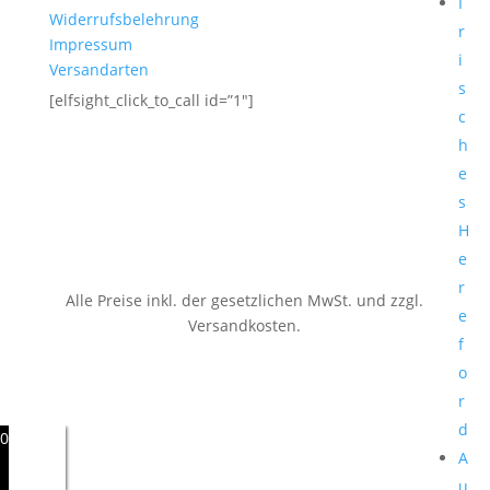
I
Widerrufsbelehrung
r
Impressum
i
Versandarten
s
[elfsight_click_to_call id=”1″]
c
h
e
s
H
e
r
Alle Preise inkl. der gesetzlichen MwSt.
und zzgl.
e
Versandkosten.
f
o
r
d
0
A
u