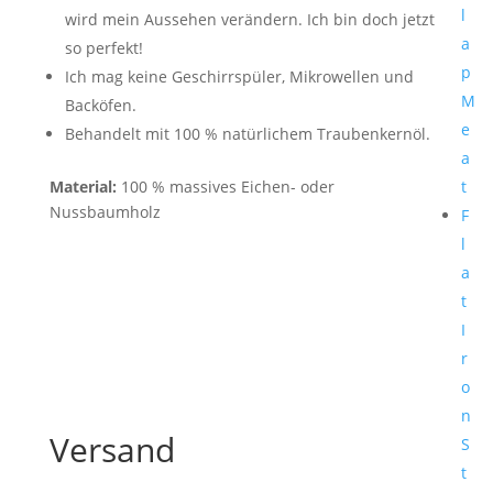
l
wird mein Aussehen verändern. Ich bin doch jetzt
a
so perfekt!
p
Ich mag keine Geschirrspüler, Mikrowellen und
M
Backöfen.
e
Behandelt mit 100 % natürlichem Traubenkernöl.
a
Material:
100 % massives Eichen- oder
t
Nussbaumholz
F
l
a
t
I
r
o
n
Versand
S
t