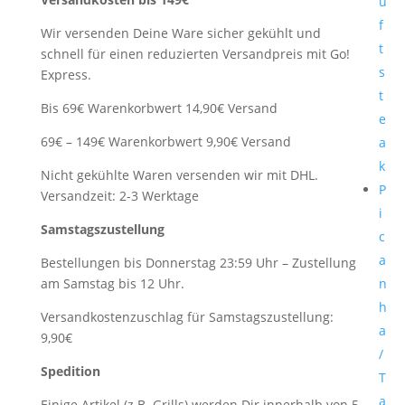
ü
f
Wir versenden Deine Ware sicher gekühlt und
t
schnell für einen reduzierten Versandpreis mit Go!
s
Express.
t
Bis 69€ Warenkorbwert 14,90€ Versand
e
69€ – 149€ Warenkorbwert 9,90€ Versand
a
k
Nicht gekühlte Waren versenden wir mit DHL.
P
Versandzeit: 2-3 Werktage
i
Samstagszustellung
c
a
Bestellungen bis Donnerstag 23:59 Uhr – Zustellung
am Samstag bis 12 Uhr.
n
h
Versandkostenzuschlag für Samstagszustellung:
a
9,90€
/
Spedition
T
a
Einige Artikel (z.B. Grills) werden Dir innerhalb von 5-