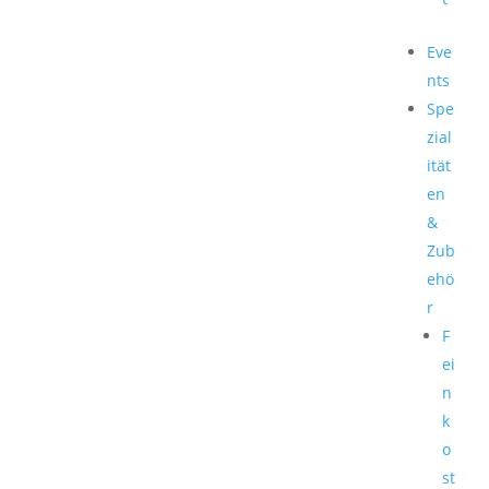
Eve
nts
Spe
zial
ität
en
&
Zub
ehö
r
F
ei
n
k
o
st