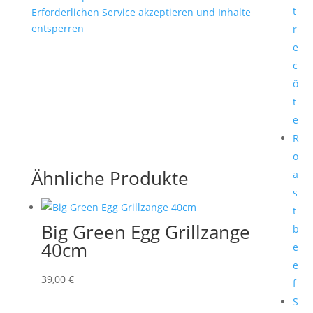
t
Erforderlichen Service akzeptieren und Inhalte
entsperren
r
e
c
ô
t
e
R
o
Ähnliche Produkte
a
s
t
Big Green Egg Grillzange
b
40cm
e
e
39,00
€
f
S