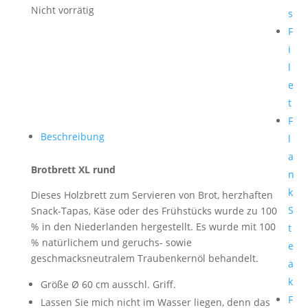
Nicht vorrätig
s
F
i
l
e
t
F
Beschreibung
l
a
Brotbrett XL rund
n
k
Dieses Holzbrett zum Servieren von Brot, herzhaften
S
Snack-Tapas, Käse oder des Frühstücks wurde zu 100
% in den Niederlanden hergestellt. Es wurde mit 100
t
% natürlichem und geruchs- sowie
e
geschmacksneutralem Traubenkernöl behandelt.
a
k
Größe Ø 60 cm ausschl. Griff.
F
Lassen Sie mich nicht im Wasser liegen, denn das