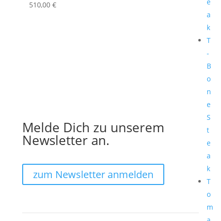
e
510,00
€
a
k
T
-
B
o
n
e
S
Melde Dich zu unserem
t
Newsletter an.
e
a
k
zum Newsletter anmelden
T
o
m
a